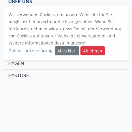
ÜBER UNS
Wir verwenden Cookies, um unsere Webseite für Sie
Forschung
möglichst benutzerfreundlich zu gestalten. Wenn Sie
Fördergeber
fortfahren, nehmen wir an, dass Sie mit der Verwendung
von Cookies auf unserer Webseite einverstanden sind.
Konsortium
Weitere Informationen dazu in unserer
PROJEKTE
Datenschutzerklärung
.
Alles klar!
Ablehnen
HYGEN
HYSTORE
HYFFICIENT
HYFACILITY
HYLIFE
HYPOWER